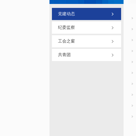
党建动态
纪委监察
工会之窗
共青团