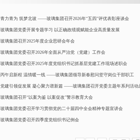
青力青为 筑梦北玻 ——玻璃集团召开2026年“五四”评优表彰座谈会
玻璃集团党委开展专题学习 以正确政绩观赋能企业高质量发展
玻璃集团召开2025年度企业思研会年会
玻璃集团党委召开2026年全面从严治党（党建）工作会
玻璃集团党委召开2025年度党组织书记抓基层党建工作现场述职会
丙午启新程 温情暖一线 ——玻璃集团领导新春慰问坚守岗位干部职工
党建引领促发展 凝心聚力谱新篇 ——玻璃集团召开党委主题年系列活动总
玻璃集团召开“以案为鉴 以案促改”警示教育大会
玻璃集团党委召开学习贯彻党的二十届四中全会精神专题宣讲会
玻璃集团党委召开四季度党组织书记例会