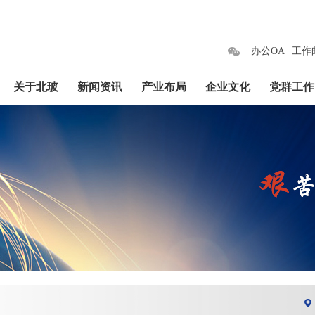
|
办公OA
|
工作
关于北玻
新闻资讯
产业布局
企业文化
党群工作