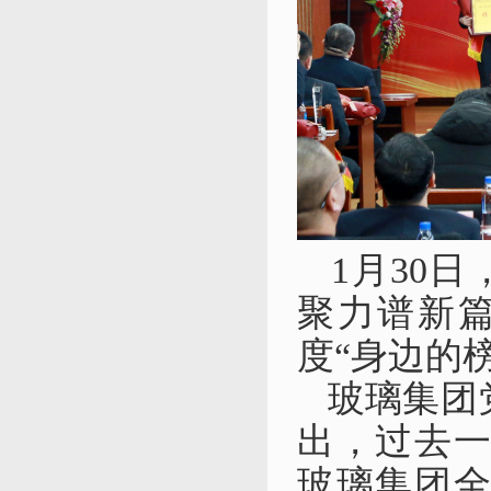
1月30日
聚力谱新篇
度“身边的
玻璃集团
出，过去
玻璃集团