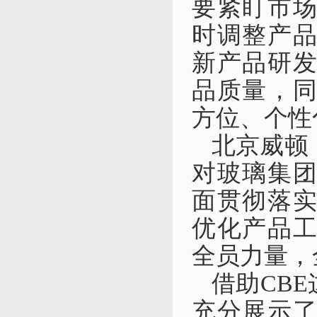
要紧盯市
时调整产
新产品研
品质量
，
方位、个性
北京
威顿
对
玻璃集
面贯彻落
优化产品
全
员
力量，
借助CBE
充分展示