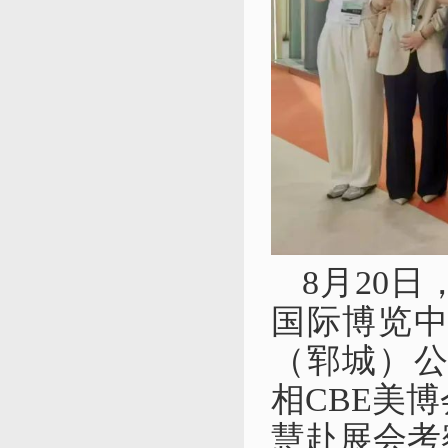
8月20日
国际博览
（
郓城）
相CBE美
慧赴展会考