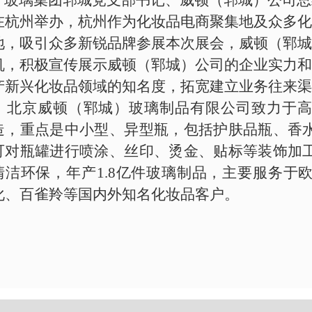
玻璃集团郓城党支部书记、威顿（郓城）公司总
在杭州举办，杭州作为化妆品电商聚集地及众多化
地，吸引众多新锐品牌参展本次展会，威顿（郓城
机，积极宣传展示威顿（郓城）公司的企业实力和
产新兴化妆品领域的知名度，拓宽建立业务往来渠
北京威顿（郓城）玻璃制品有限公司致力于高
造，重点是中小型、异型瓶，包括护肤品瓶、香
可对瓶罐进行喷涂、丝印、烫金、贴标等装饰加
清洁环保，年产1.8亿件玻璃制品，主要服务于
化、百雀羚等国内外知名化妆品客户。