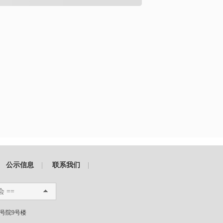
公示信息
|
联系我们
|
会 ==
1号院9号楼