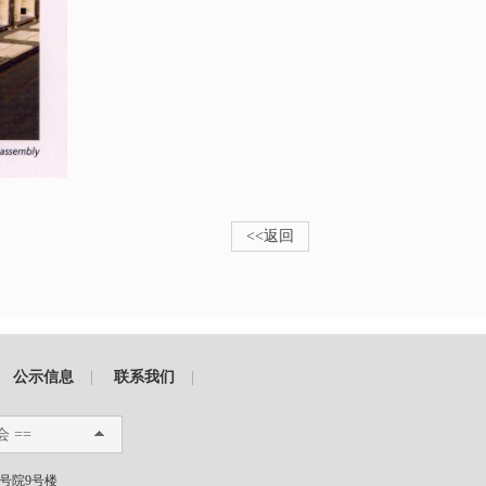
<<返回
公示信息
|
联系我们
|
会 ==
1号院9号楼